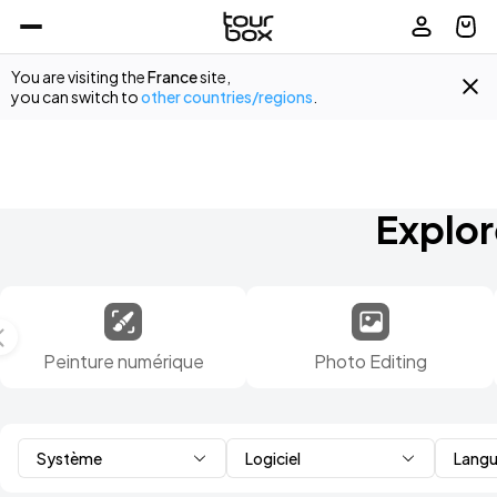
You are visiting the
France
site,
you can switch to
other countries/regions
.
sets 
ar la 
Explor
Peinture numérique
Photo Editing