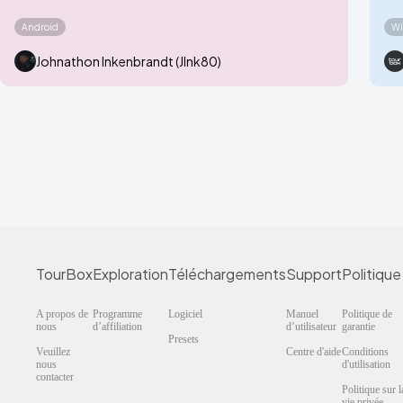
Android
Wi
Johnathon Inkenbrandt (JInk80)
TourBox
Exploration
Téléchargements
Support
Politique
A propos de
Programme
Logiciel
Manuel
Politique de
nous
d’affiliation
d’utilisateur
garantie
Presets
Veuillez
Centre d'aide
Conditions
nous
d'utilisation
contacter
Politique sur l
vie privée