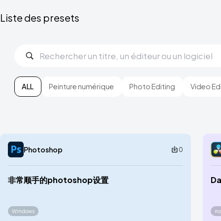
Liste des presets
ALL
Peinture numérique
Photo Editing
Video Ed
Photoshop
0
非常顺手的photoshop设置
Da
Windows
m