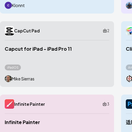
Klonnt
CapCut Pad
2
Capcut for iPad - iPad Pro 11
Cl
iPadOS
An
Mike Sierras
Infinite Painter
3
Infinite Painter
适