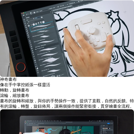
神奇畫布
像在手中掌控紙張一樣靈活
轉動，旋轉畫布
滾輪，縮放畫布
畫布的旋轉和縮放，與你的手勢操作一致，提供了直觀，自然的反饋。特
有的滾輪，轉盤，旋鈕佈局，讓兩個操作能緊密銜接，貫穿繪畫全流程。