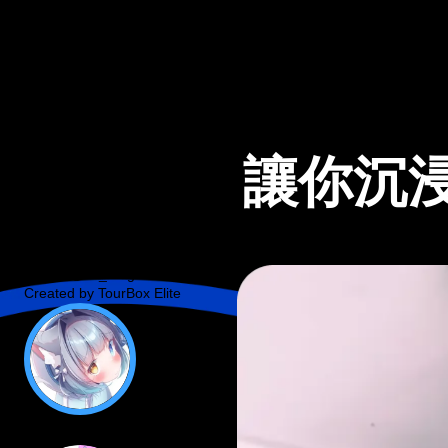
讓你沉
こむぎ @ko_mugiiii
Created by
TourBox Elite