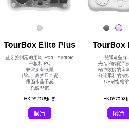
TourBox Elite Plus
TourBox E
藍牙控制器適用於 iPad、Android
雙通道藍芽5
平板和 PC
先進的觸覺回
兼容所有軟體
極致效能的全
精準、高效且直覺
舒適柔和的按
霧面水晶手感
UV耐指紋
旗艦型號
HKD$2076起售
HKD$2098
購買
購買