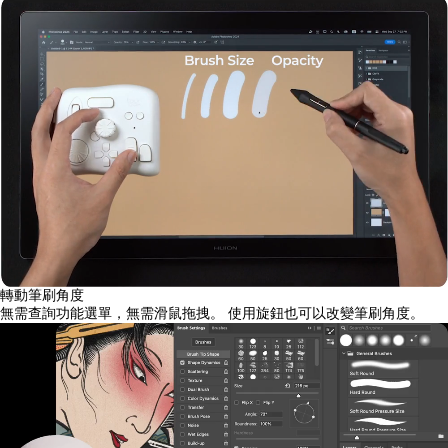
轉動筆刷角度
無需查詢功能選單，無需滑鼠拖拽。 使用旋鈕也可以改變筆刷角度。