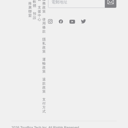
軟
推
務
體
廣
支
政
聯
援
策
預
盟
中
設
心
使
用
條
款
隱
私
政
策
運
輸
政
策
退
款
政
策
支
付
方
式
2026 TourBox Tech Inc. All Rights Reserved.