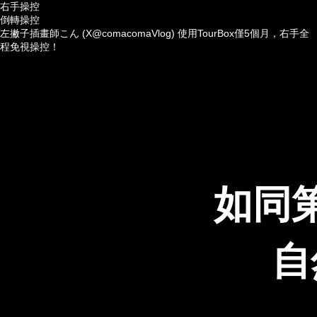
右手操控
倒轉操控
左撇子插畫師こん
(X@comacomaVlog)
使用TourBox僅5個月，右手全
程免視操控！
如同
自