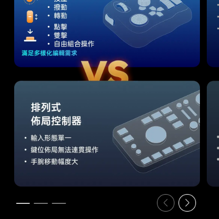
Item
1