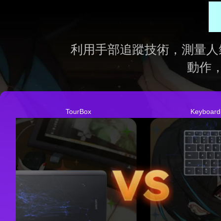
利用手部追蹤技術，測量人氣插畫
動作
TourBox
Keyboard