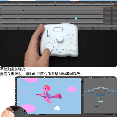
調控動畫幀曝光
無需反覆按壓，轉動即可隨心所欲增減動畫幀曝光。