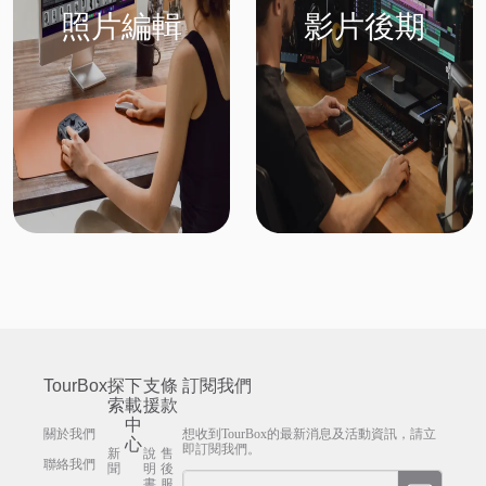
照片編輯
影片後期
TourBox
探
下
支
條
訂閱我們
索
載
援
款
中
關於我們
想收到TourBox的最新消息及活動資訊，請立
心
即訂閱我們。
新
說
售
聯絡我們
聞
明
後
書
服