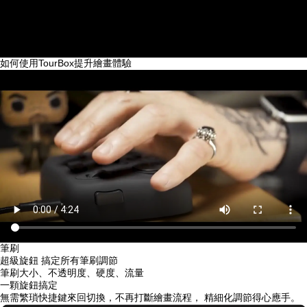
of
3
如何使用TourBox提升繪畫體驗
筆刷
超級旋鈕 搞定所有筆刷調節
筆刷大小、不透明度、硬度、流量
一顆旋鈕搞定
無需繁瑣快捷鍵來回切換，不再打斷繪畫流程， 精細化調節得心應手。