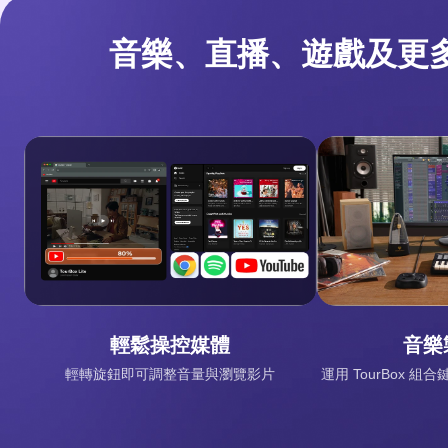
音樂、直播、遊戲及更
輕鬆操控媒體
音樂
輕轉旋鈕即可調整音量與瀏覽影片
運用 TourBox 