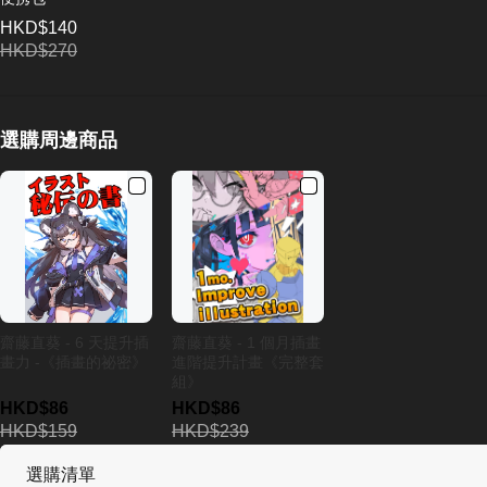
HKD$140
HKD$270
選購周邊商品
齋藤直葵 - 6 天提升插
齋藤直葵 - 1 個月插畫
畫力 -《插畫的祕密》
進階提升計畫《完整套
組》
HKD$86
HKD$86
HKD$159
HKD$239
選購清單