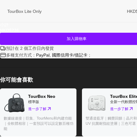
TourBox Lite Only
HKD
小計
HKD$736
加入購物車
預計在 2 個工作日內發貨
多種支付方式：
PayPal, 國際信用卡/借記卡
；
你可能會喜歡
TourBox Neo
TourBox Elit
標準版
全新一代軟體控
進一步了解
進一步了解
數據線連接｜巨集、TourMenu和內建功能
雙通道藍牙｜觸覺回饋｜晶片和
｜全軟體相容｜一套預設可以設定數百種功
UV 抗菌耐指紋塗層｜三色可選
能