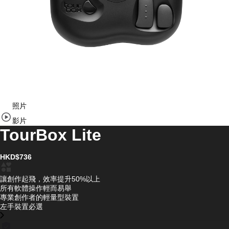
Item
照片
1
of
影片
7
TourBox Lite
HKD$736
讓創作起飛，效率提升50%以上
所有軟體操作輕而易舉
專業創作者的輕量型裝置
左手裝置必選