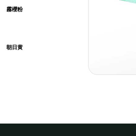
霧櫻粉
朝日黄
Item
1 / 3
1
of
3