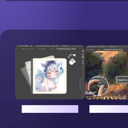
旋轉畫布，自由調整視角
直覺旋轉調節圖