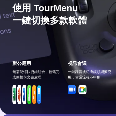
使用 TourMenu

一鍵切換多款軟體
辦公應用
視訊會議
無需記憶快捷鍵組合，輕鬆完
一鍵靜音或切換鏡頭與麥克
成簡報與文書處理
風，會議流程不中斷