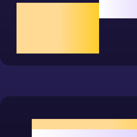
開立即返回畫
TourBox 獨家功能 - 專為
繪師開發
隨心自訂任意操
作組合
動畫製作
調節時間軸，輕點播放或新增影格，轉動