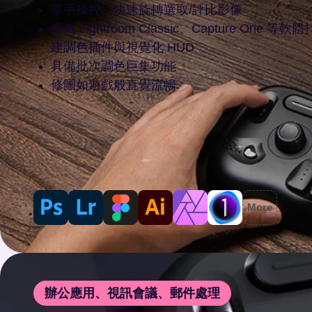
單手操控，快速旋轉選取/評比影像
專為 Lightroom Classic、Capture One 等
建調色插件與視覺化 HUD
具備批次調色巨集功能
修圖如遊戲般直覺流暢
More
辦公應用、視訊會議、郵件處理