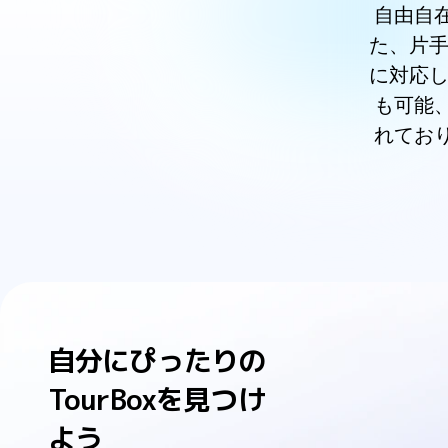
自由自
た、片手
に対応し
も可能
れてお
自分にぴったりの
TourBoxを見つけ
よう