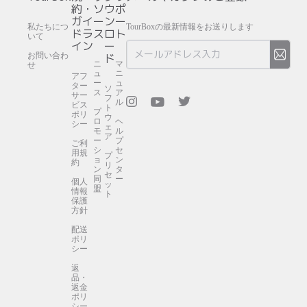
約・
ソ
ウ
ポ
ガイ
ー
ン
ー
私たちにつ
TourBoxの最新情報をお送りします
ドラ
ス
ロ
ト
いて
イン
ー
お問い合わ
ド
ニ
マ
せ
ュ
ニ
アフ
ー
ュ
ター
ソ
ス
ア
サー
フ
ル
ビス
ト
プ
ポリ
ウ
ロ
ヘ
シー
ェ
モ
ル
ア
ー
プ
ご利
シ
セ
用規
プ
ョ
ン
約
リ
ン
タ
セ
同
ー
個人
ッ
盟
情報
ト
保護
方針
配送
ポリ
シー
返
品・
返金
ポリ
シー