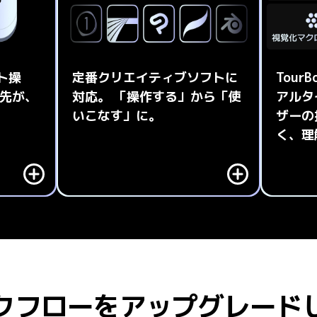
ト操
定番クリエイティブソフトに
Tou
指先が、
対応。 「操作する」から「使
アルタ
いこなす」に。
ザーの
トカット
AdobeシリーズやDaVinci Resolve、
く、理
る複雑な
Final Cut Pro、Capture Oneなどメ
Tour
。今までに
ジャーソフトをサポート。複雑なメニ
で、どん
体験をも
ューやショートカットがない機能も、
あなたの
ボタンのワンクリックで快適に使用で
し、スム
きます。
クフローをアップグレード