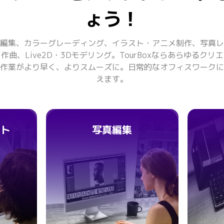
ょう！
編集、カラーグレーディング、イラスト・アニメ制作、写真レ
作曲、Live2D・3Dモデリング。TourBoxならあらゆるクリ
作業がより早く、よりスムーズに。日常的なオフィスワークに
えます。
ント
写真編集