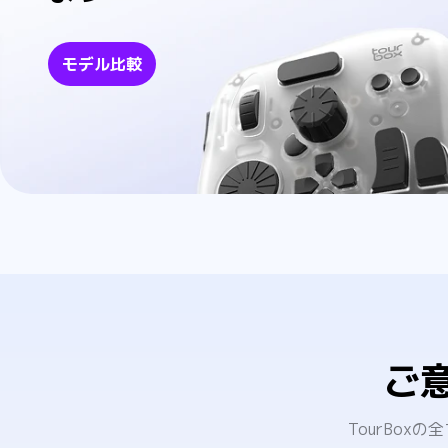
モデル比較
ご
TourBo