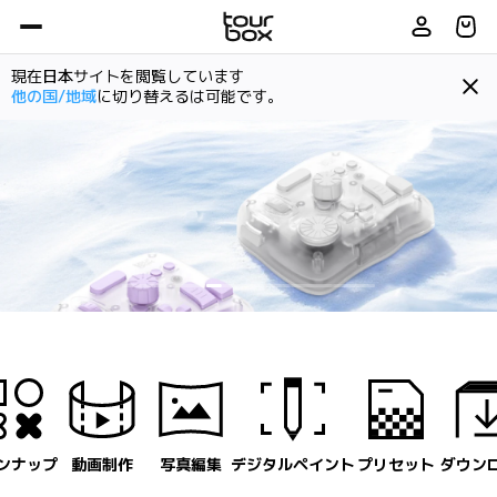
現在
日本
サイトを閲覧しています
他の国/地域
に切り替えるは可能です。
Item
3
of
6
ンナップ
動画制作
写真編集
デジタルペイント
プリセット
ダウン