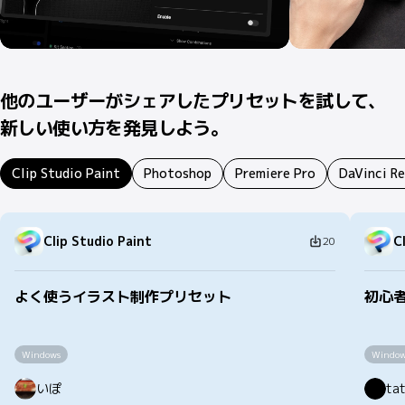
他のユーザーがシェアしたプリセットを試して、
新しい使い方を発見しよう。
Clip Studio Paint
Photoshop
Premiere Pro
DaVinci R
Clip Studio Paint
C
20
よく使うイラスト制作プリセット
初心
Windows
Window
いぽ
ta