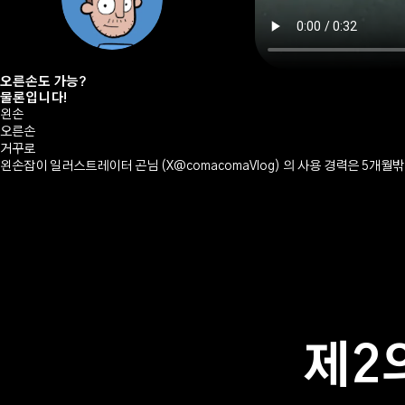
오른손도 가능?
물론입니다!
왼손
오른손
거꾸로
왼손잡이 일러스트레이터 곤님
(X@comacomaVlog)
의 사용 경력은 5개월밖
제2