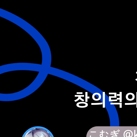
창의력의
こむぎ @ko