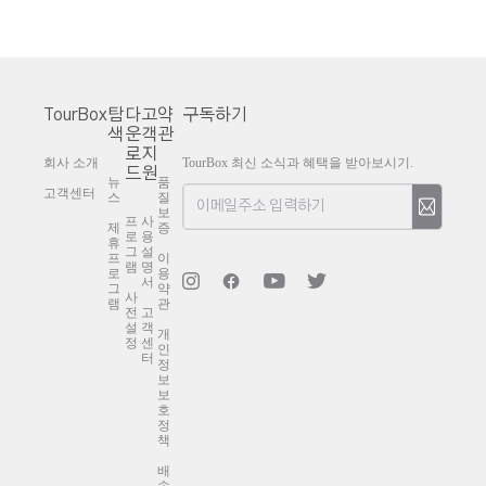
TourBox
탐
다
고
약
구독하기
색
운
객
관
로
지
회사 소개
TourBox 최신 소식과 혜택을 받아보시기.
드
원
뉴
품
고객센터
스
질
보
프
사
제
증
로
용
휴
그
설
프
이
램
명
로
용
서
그
약
사
램
관
전
고
설
객
개
정
센
인
터
정
보
보
호
정
책
배
송