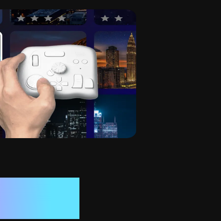
력 없이

그 적용