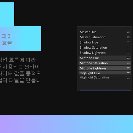
널

식
정 패널

 파라
들까요?
 효율
작업 흐름에 따라
주 사용되는 슬라이
라미터 값을 동적으
컬러 패널을 만듭니
나로 끝!
