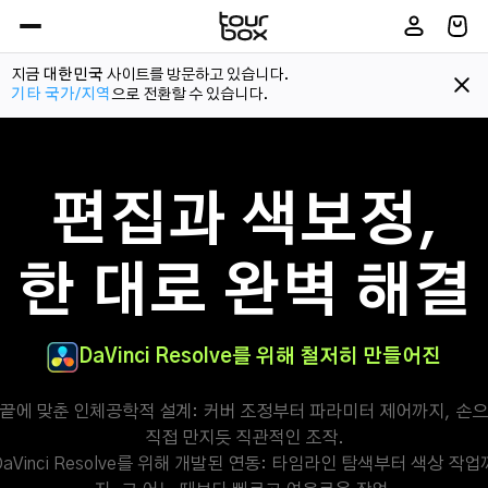
지금
대한민국
사이트를 방문하고 있습니다.
기타 국가/지역
으로 전환할 수 있습니다.
커서에 따라 조정
배속재생
셔틀 프리뷰
스마트 
편집과 색보정,
한 대로 완벽 해결
DaVinci Resolve를 위해 철저히 만들어진
끝에 맞춘 인체공학적 설계: 커버 조정부터 파라미터 제어까지, 손으
직접 만지듯 직관적인 조작.

DaVinci Resolve를 위해 개발된 연동: 타임라인 탐색부터 색상 작업