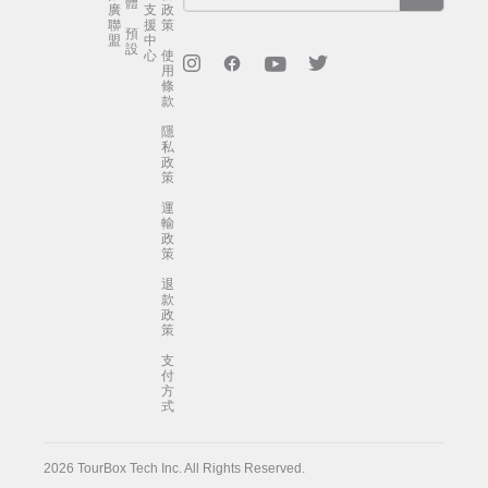
體
廣
支
政
聯
援
策
預
盟
中
設
心
使
用
條
款
隱
私
政
策
運
輸
政
策
退
款
政
策
支
付
方
式
2026 TourBox Tech Inc. All Rights Reserved.