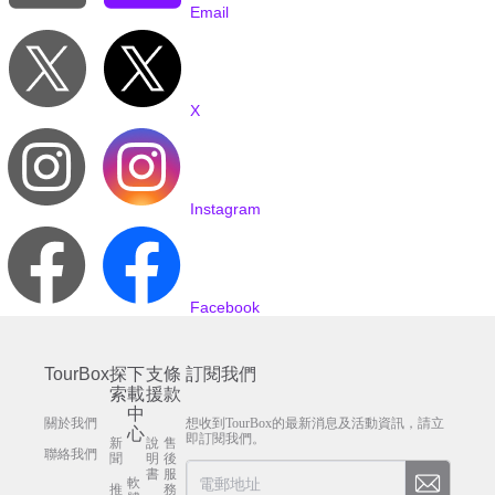
Email
X
Instagram
Facebook
TourBox
探
下
支
條
訂閱我們
索
載
援
款
中
關於我們
想收到TourBox的最新消息及活動資訊，請立
心
即訂閱我們。
新
說
售
聯絡我們
聞
明
後
書
服
軟
推
務