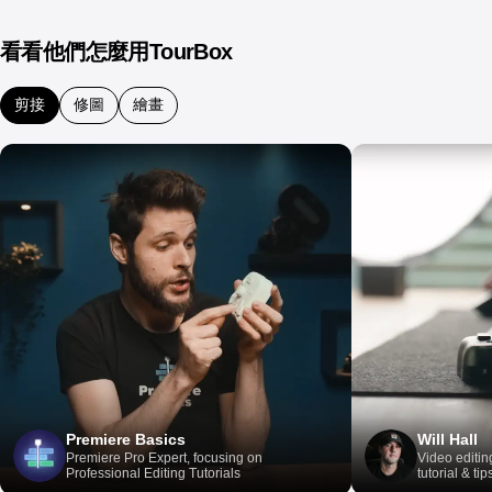
看看他們怎麼用TourBox
剪接
修圖
繪畫
Premiere Basics
Will Hall
Premiere Pro Expert, focusing on
Video editin
Professional Editing Tutorials
tutorial & tip