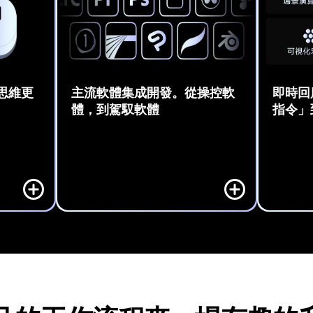
思維更
主流軟體集成開發。從操控軟
即時回
體，到駕馭軟體
指令」
開始，任
與 Adobe 系列, DaVinci Resolve, Final 
透過多項
台 
Cut Pro, Capture One 等主流創作軟體
你在軟體
高效的創作
無縫整合。那些藏在多層選單中、沒有
理解你的
快捷鍵的功能，現在只要轉一下、按一
流動。
下就能完成，大幅縮短操作路徑。