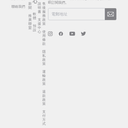
心
即訂閱我們。
新
說
售
聯絡我們
聞
明
後
書
服
軟
推
務
體
廣
支
政
聯
援
策
預
盟
中
設
心
使
用
條
款
隱
私
政
策
運
輸
政
策
退
款
政
策
支
付
方
式