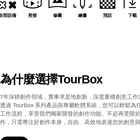
全部設備
剪接
修圖
繪畫
預設
下載
為什麼選擇TourBox
7年深耕創作領域，實事求是地創新，深度重構創意工作流
透過 TourBox 系列產品與專屬軟體系統，您可以輕鬆為任
工作流程，享受我們獨家開發的創作功能。不必再受限
作，只需專注於創作本身，自由、高效地表達您的創意