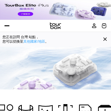
您正在訪問
台灣
站點，
您可以切換至
其他國家/地區
。
TourBox for DaVinci Resolve
一体化剪辑与调色控制台
了解更多
Item
2
of
4