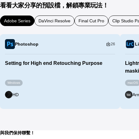
看看大家分享的預設檔，解鎖專業玩法！
Adobe Series
DaVinci Resolve
Final Cut Pro
Clip Studio Pa
Photoshop
L
26
Setting for High end Retouching Purpose
Lightr
maski
Windows
macOS
HD
Ar
與我們保持聯繫！