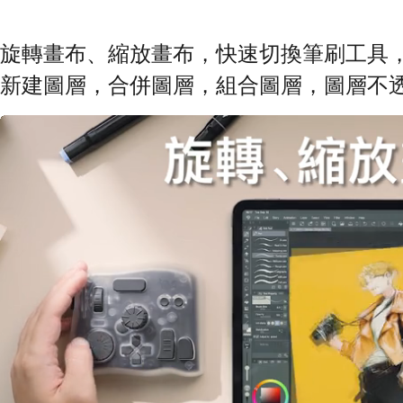
旋轉畫布、縮放畫布，快速切換筆刷工具
新建圖層，合併圖層，組合圖層，圖層不