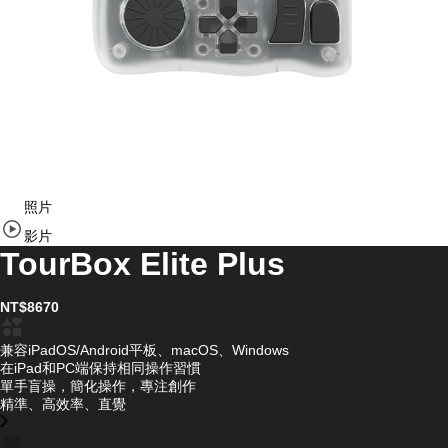
Item
照片
1
of
影片
11
TourBox Elite Plus
NT$8670
兼容iPadOS/Android平板、macOS、Windows
在iPad和PC端保持相同操作習慣
單手盲操，簡化操作，專注創作
精準、高效率、直覺