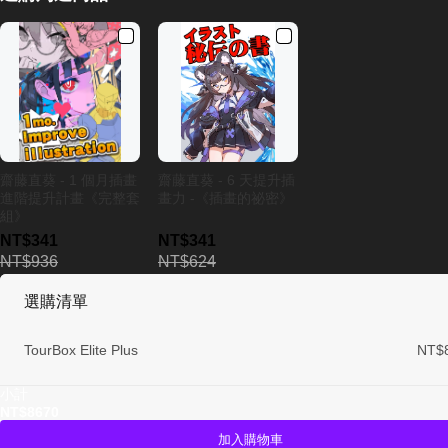
齋藤直葵 - 1 個月插畫
齋藤直葵 - 6 天提升插
進階提升計畫《完整套
畫力 -《插畫的祕密》
組》
NT$341
NT$341
NT$936
NT$624
選購清單
TourBox Elite Plus
NT$
小計
NT$8670
加入購物車