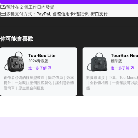
預計在 2 個工作日內發貨
多種支付方式：
PayPal, 國際信用卡/借記卡, 街口支付
；
你可能會喜歡
TourBox Lite
TourBox Ne
2024青春版
標準版
進一步了解
進一步了解
創作者必備的輕量型裝置｜簡易佈局｜效率
數據線連接｜巨集、TourMen
提升｜一如既往壓倒性客製化｜讓創意軟體
｜全軟體相容｜一套預設可以設
變簡單｜原生整合與巨集
能