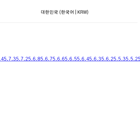
대한민국 (한국어 | KRW)
hop
TourBox Elite Plus
TourBox Elite Plus
TourBox Elite
TourBox
.4
5.7.3
5.7.2
5.6.8
5.6.7
5.6.6
5.6.5
5.6.4
5.6.3
5.6.2
5.5.3
5.5.2