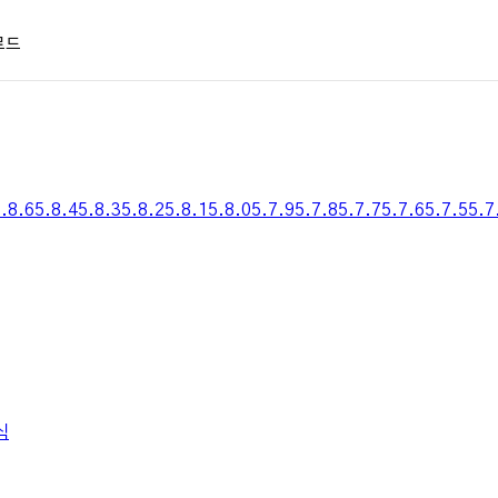
로드
room & Lightroom Classic
Premiere Pro
Clip Studio Paint
Photos
.8.6
5.8.4
5.8.3
5.8.2
5.8.1
5.8.0
5.7.9
5.7.8
5.7.7
5.7.6
5.7.5
5.7
식