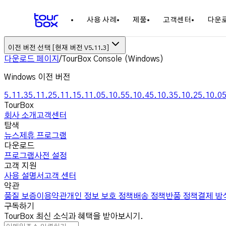
사용 사례
제품
고객센터
다운
TourBox
디지털 페인팅
사진 편집
영상 편집
DaVinci Resolve
Light
이전 버전 선택 [현재 버전 V5.11.3]
다운로드 페이지
/
TourBox Console (
Windows
)
Windows 이전 버전
5.11.3
5.11.2
5.11.1
5.11.0
5.10.5
5.10.4
5.10.3
5.10.2
5.10.0
5
TourBox
회사 소개
고객센터
탐색
뉴스
제휴 프로그램
다운로드
프로그램
사전 설정
고객 지원
사용 설명서
고객 센터
약관
품질 보증
이용약관
개인 정보 보호 정책
배송 정책
반품 정책
결제 방
구독하기
TourBox 최신 소식과 혜택을 받아보시기.