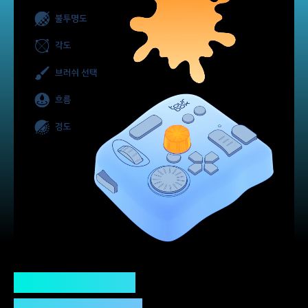
TourMenu로