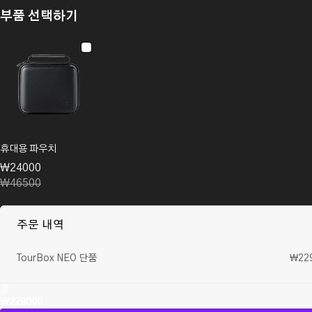
부품 선택하기
휴대용 파우치
₩24000
₩46500
주문 내역
TourBox NEO 단품
₩22
총
₩229000