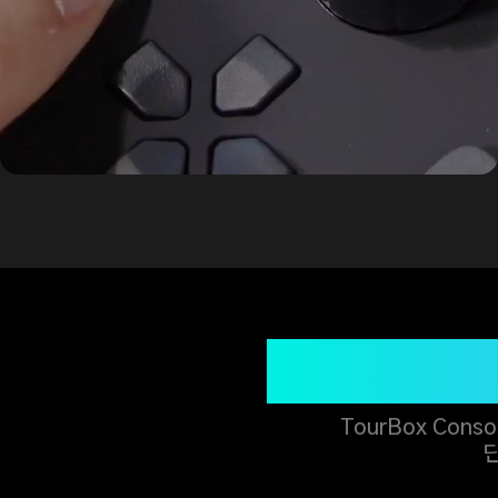
TourBox
TourBox Co