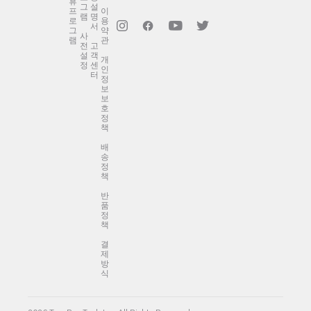
휴
그
설
프
이
램
명
로
용
서
그
약
사
램
관
전
고
설
객
개
정
센
인
터
정
보
보
호
정
책
배
송
정
책
반
품
정
책
결
제
방
식