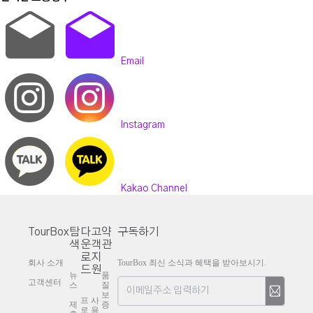
Email
Instagram
Kakao Channel
TourBox
탐
다
고
약
구독하기
색
운
객
관
로
지
회사 소개
TourBox 최신 소식과 혜택을 받아보시기.
드
원
뉴
품
고객센터
스
질
보
프
사
제
증
로
용