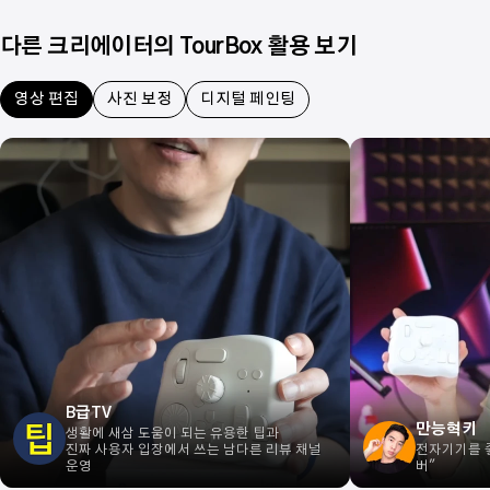
다른 크리에이터의 TourBox 활용 보기
영상 편집
사진 보정
디지털 페인팅
B급TV
만능혁키
생활에 새삼 도움이 되는 유용한 팁과
진짜 사용자 입장에서 쓰는 남다른 리뷰 채널
전자기기를 
운영
버"