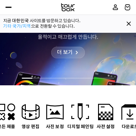
지금
대한민국
사이트를 방문하고 있습니다.
기타 국가/지역
으로 전환할 수 있습니다.
Item
2
of
8
모든 제품
영상 편집
사진 보정
디지털 페인팅
사전 설정
다운로