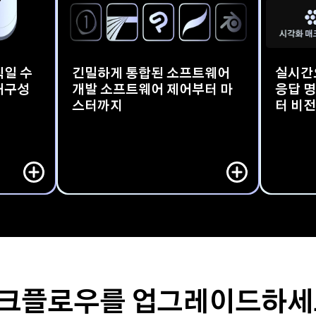
직일 수
긴밀하게 통합된 소프트웨어
실시간
재구성
개발 소프트웨어 제어부터 마
응답 
스터까지
터 비전
시작으로 
Box에 통
Adobe 시리즈와 DaVinci Resolve, Final 
TourB
드럽고 효
Cut Pro, Capture One 등 주요 소프트웨
용자의 조
어를 지원합니다. "숨어"있거나 단축키가 
작 단계에
없는 기능도 원클릭으로 편하게 사용할 수 
을 진행합
있습니다.
크플로우를 업그레이드하세