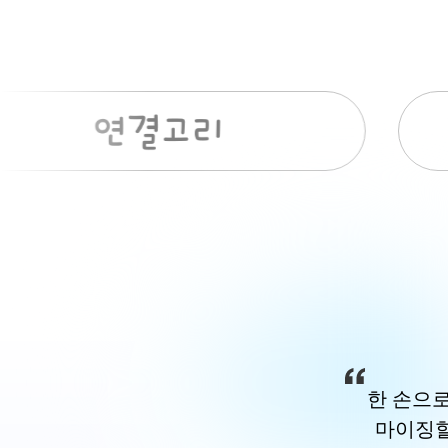
Item
1
of
9
한 손으
마이징할