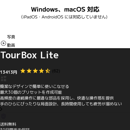
Item
写真
1
動画
of
8
TourBox Lite
13413円
簡潔なデザインで簡単に使いこなせる
最大30個のプリセットを作成可能
高頻度の連続操作に最適な部品を採用し、快適な操作感を提供
手のひらにぴったりな局面設計、長時間使用しても疲労が溜めない
送料無料
30日間返金保証