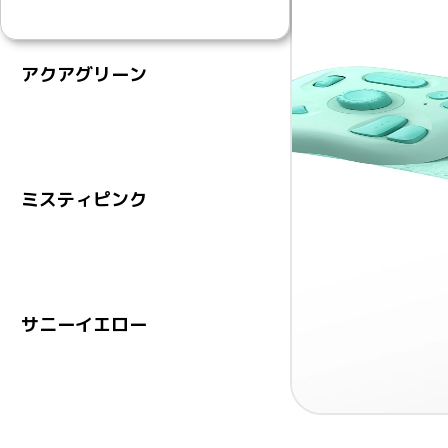
アクアグリーン
ミスティピンク
サニーイエロー
Item
1 / 3
1