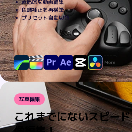
直感的な動画編集
色調補正を再構築
プリセット自動切替
More
写真編集
これまでにないスピード
像編集！