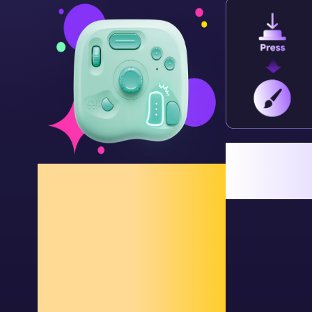
ABモード: 
離すとブラシ
TourBox独自機能 - イラ
える必
ストレーター向け
複雑な操作をワ
ンクリックで自
動化、創作をシ