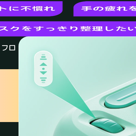
クフロ
で、
を実