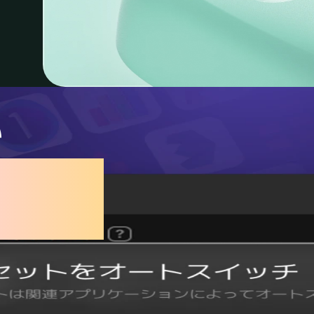
い
をなくし
創作