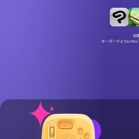
·記
·キーボードとTour