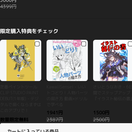
3000円
4399円
限定購入特典をチェック
定番ペイントツール
KawaiiSensei - いい
さいとうなおき - 6
CLIP STUDIO PAINT
トコどり！人物パーツ
間でステップアップ
DEBUT(1年版) - デジ
の描き方 動画×ドリル
『イラスト秘伝の書
タルで描くならまずは
で学べる
このアプリで！
1941円
1500円
数量限定無料
2387円
2500円
カートに入っている商品