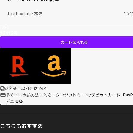
TourBox Lite 本体
134
小計
13413円
カートに入れる
2営業日以内発送予定
多くのお支払方法に対応：
クレジットカード/デビットカード, PayPa
ビニ決済
こちらもおすすめ