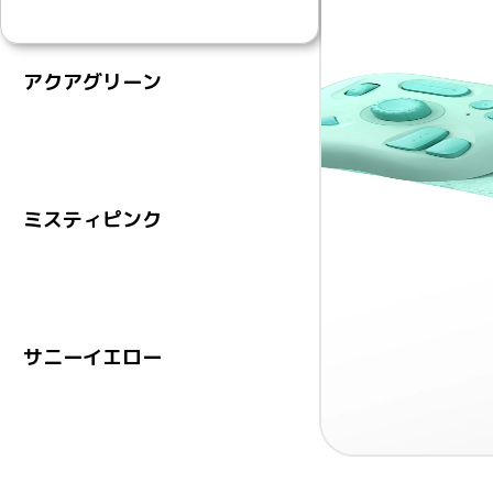
アクアグリーン
ミスティピンク
サニーイエロー
Item
1 / 3
1