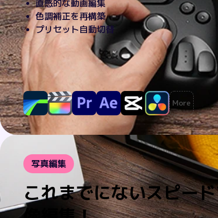
直感的な動画編集
色調補正を再構築
プリセット自動切替
More
写真編集
これまでにないスピード
像編集！