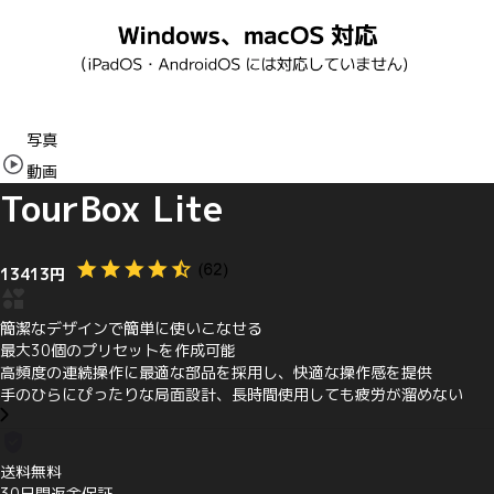
Item
写真
1
動画
of
8
TourBox Lite
13413円
簡潔なデザインで簡単に使いこなせる
最大30個のプリセットを作成可能
高頻度の連続操作に最適な部品を採用し、快適な操作感を提供
手のひらにぴったりな局面設計、長時間使用しても疲労が溜めない
送料無料
30日間返金保証