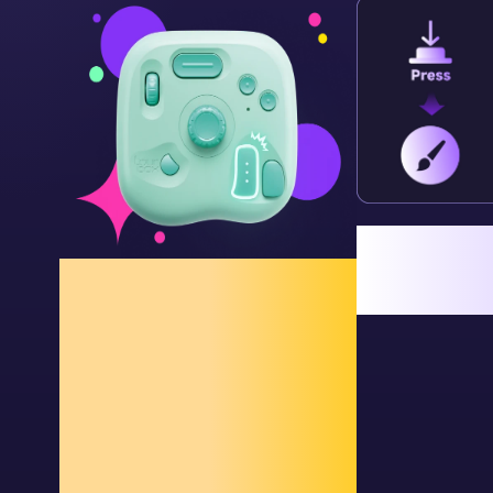
ABモード: 
離すとブラシ
TourBox独自機能 - イラ
える必
ストレーター向け
複雑な操作をワ
ンクリックで自
動化、創作をシ