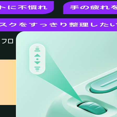
クフロ
で、
を実