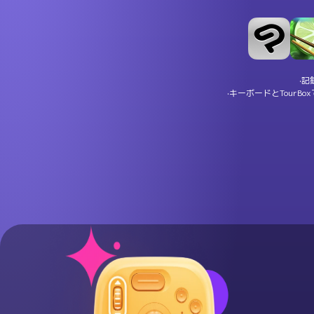
·記
·キーボードとTour