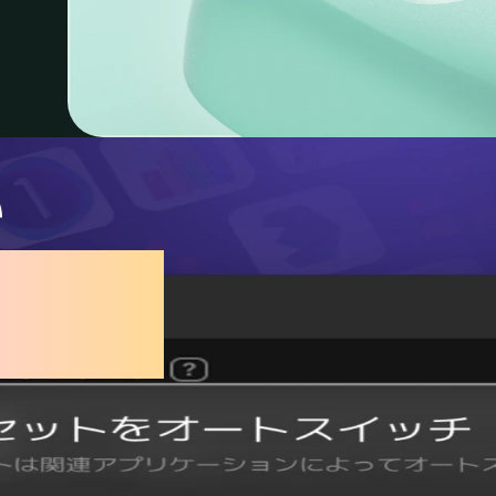
い
をなくし
創作