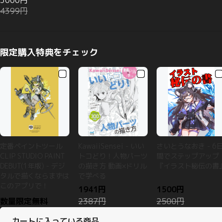
3000円
4399円
限定購入特典をチェック
定番ペイントツール
KawaiiSensei - いい
さいとうなおき - 6
CLIP STUDIO PAINT
トコどり！人物パーツ
間でステップアップ
DEBUT(1年版) - デジ
の描き方 動画×ドリル
『イラスト秘伝の書
タルで描くならまずは
で学べる
このアプリで！
1941円
1500円
数量限定無料
2387円
2500円
カートに入っている商品